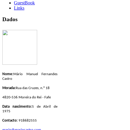
GuestBook
Links
Dados
Nome:
Mário Manuel Fernandes
Castro
Morada:
Rua das Cruzes, n.º 18
4820-536 Moreira do Rei - Fafe
Data nascimento:
5 de Abril de
1975
Contacto:
918682555
mario@mariocastro.com