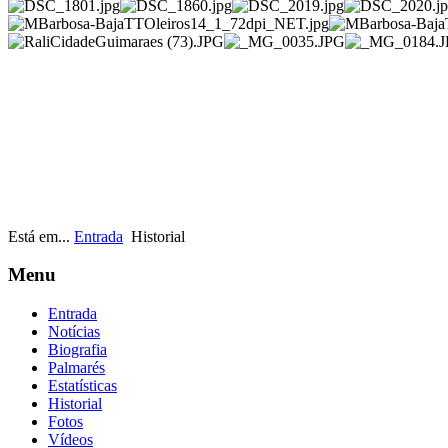
Está em...
Entrada
Historial
Menu
Entrada
Notícias
Biografia
Palmarés
Estatísticas
Historial
Fotos
Vídeos