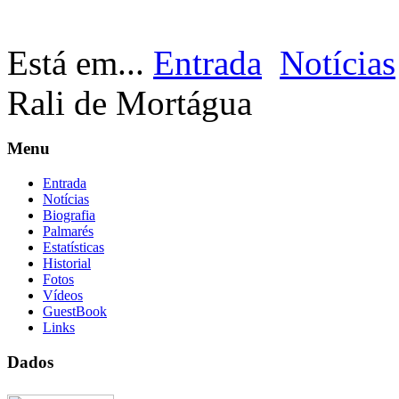
Está em...
Entrada
Notícias
Rali de Mortágua
Menu
Entrada
Notícias
Biografia
Palmarés
Estatísticas
Historial
Fotos
Vídeos
GuestBook
Links
Dados