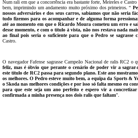
Num rali em que a concorrência era bastante forte, Meireles e Castr
bem, imprimindo um andamento muito próximo dos primeiros. “
Pe
nossos adversários e dos seus carros, sabíamos que não seria fác
tudo fizemos para os acompanhar e de alguma forma pressionar.
até ao momento em que o Ricardo Moura cometeu um erro e saiu
desse momento, e com o título á vista, não nos restava nada mais
ao final pois seria o suficiente para que o Pedro se sagrasse
Castro.
O navegador Fafense sagrasse Campeão Nacional de ralis RC2 o 
feliz, mas é óbvio que perante o cenário de poder vir a sagra
este título de RC2 passa para segundo plano. Este ano mostram
os melhores. O Pedro esteve muito bem, a equipa da Sports & Y
o Skoda nas melhores condições e por isso só falta mesmo eu cons
para que este seja um ano perfeito e espero vir a concretiza
confirmada a minha presença nos dois ralis que faltam
”.