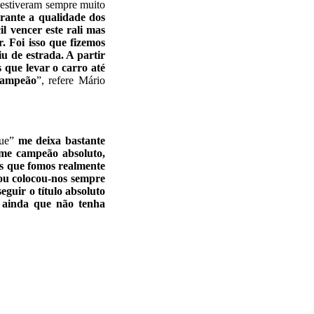
o estiveram sempre muito
rante a qualidade dos
il vencer este rali mas
 Foi isso que fizemos
 de estrada. A partir
 que levar o carro até
 campeão
”, refere Mário
que”
me deixa bastante
r-me campeão absoluto,
os que fomos realmente
ou colocou-nos sempre
eguir o título absoluto
r ainda que não tenha