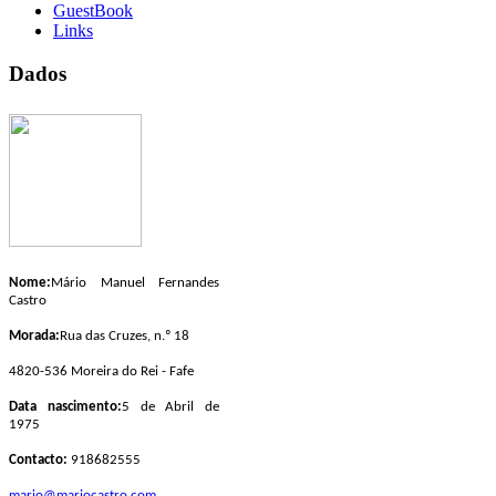
GuestBook
Links
Dados
Nome:
Mário Manuel Fernandes
Castro
Morada:
Rua das Cruzes, n.º 18
4820-536 Moreira do Rei - Fafe
Data nascimento:
5 de Abril de
1975
Contacto:
918682555
mario@mariocastro.com