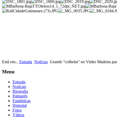
Está em...
Entrada
Notícias
Grande “colheita” no Vinho Madeira par
Menu
Entrada
Notícias
Biografia
Palmarés
Estatísticas
Historial
Fotos
Vídeos