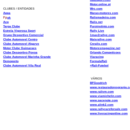
Motor.online.pt
CLUBES / ENTIDADES
Wrc.com
Appa
Marao-motores.com
Fp
Ralismadeira.com
ak
Acp
Ralis.net
Targa Clube
Puroinstinto.com
Estrela Vigorosa Sport
Rally Live
Grupo Desportivo Comercial
1max2rallye.com
Clube Automovel Centro
Maisrallye.com
Clube Automovel Algarve
Cnralis.com
Motor Clube Guimaraes
Motoresmagazine.net
Clube Desportivo Povoa
Orlando Competicoes
Clube Automovel Marinha Grande
Viaracing
Demoporto
FormulaRali
Clube Automovel Vila Real
+Rali-Futebol
VÁRIOS
BFGoodrich
www.restauradoresgranja.
www.ralivm.com
www.viamichelin.com
www.pacenote.com
www.alink2.com
www.rallycarsforsale.com
www.liveracingonline.com