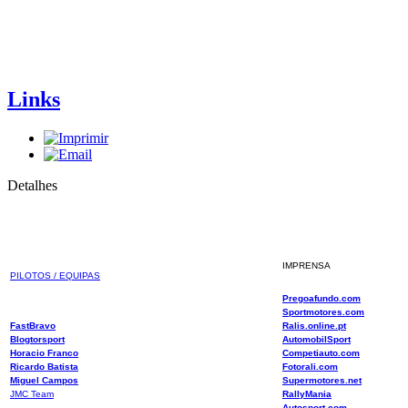
Links
Detalhes
IMPRENSA
PILOTOS / EQUIPAS
Pregoafundo.com
Sportmotores.com
FastBravo
Ralis.online.pt
Blogtorsport
AutomobilSport
Horacio Franco
Competiauto.com
Ricardo Batista
Fotorali.com
Miguel Campos
Supermotores.net
JMC Team
RallyMania
Autosport.com