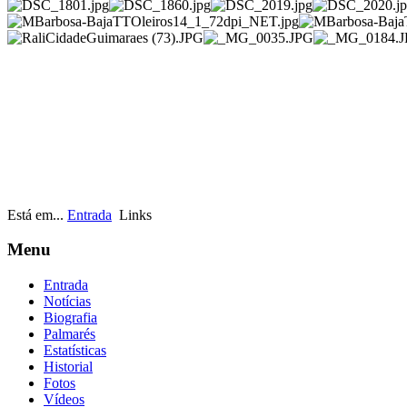
Está em...
Entrada
Links
Menu
Entrada
Notícias
Biografia
Palmarés
Estatísticas
Historial
Fotos
Vídeos