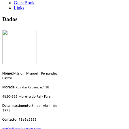
GuestBook
Links
Dados
Nome:
Mário Manuel Fernandes
Castro
Morada:
Rua das Cruzes, n.º 18
4820-536 Moreira do Rei - Fafe
Data nascimento:
5 de Abril de
1975
Contacto:
918682555
mario@mariocastro.com